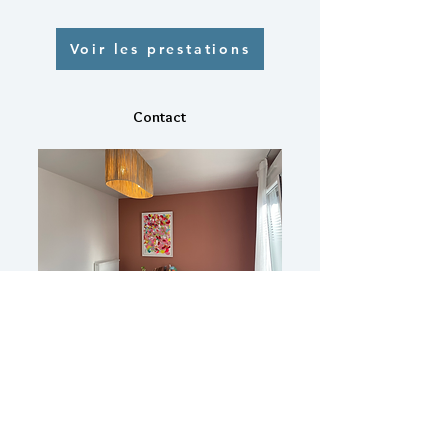
Voir les prestations
Contact
Julie Depraetere
06.27.04.12.31
jdepraetere.neuropsy@gmail.com